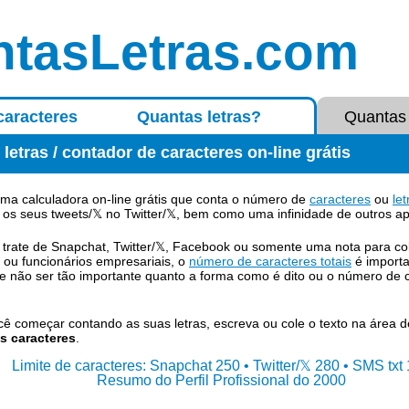
tasLetras.com
caracteres
Quantas letras?
Quantas 
etras / contador de caracteres on-line grátis
uma calculadora on-line grátis que conta o número de
caracteres
ou
let
a os seus tweets/𝕏 no Twitter/𝕏, bem como uma infinidade de outros apl
 trate de Snapchat, Twitter/𝕏, Facebook ou somente uma nota para co
 ou funcionários empresariais, o
número de caracteres totais
é importa
de não ser tão importante quanto a forma como é dito ou o número de 
cê começar contando as suas letras, escreva ou cole o texto na área d
s caracteres
.
Limite de caracteres: Snapchat 250 • Twitter/𝕏 280 • SMS txt
Resumo do Perfil Profissional do 2000