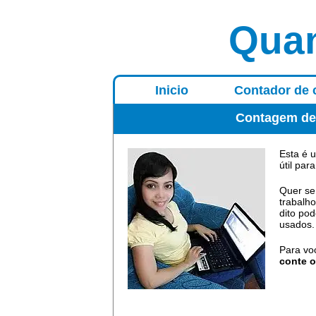
Quan
Inicio
Contador de 
Contagem de l
Esta é 
útil par
Quer se
trabalho
dito po
usados.
Para vo
conte o