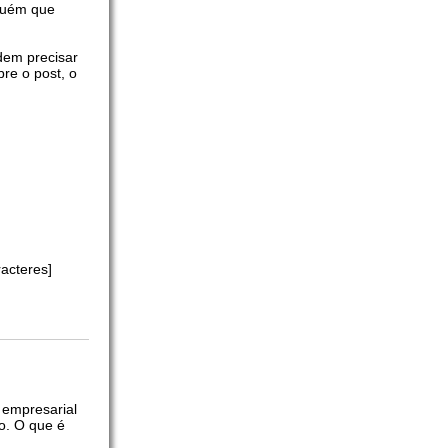
lguém que
dem precisar
re o post, o
acteres]
 empresarial
o. O que é