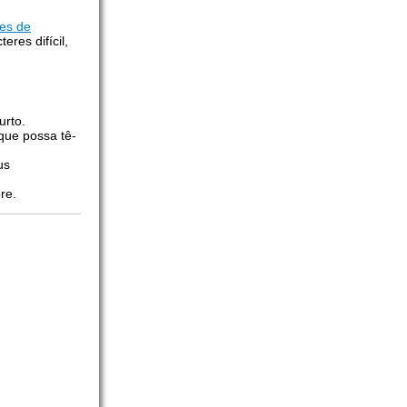
es de
res difícil,
urto.
que possa tê-
us
re.