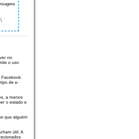
mensagens
";
ver no
ite o uso
o Facebook.
ipo de e-
res, a menos
er o estado e
te que alguém
cham útil. A
recionados