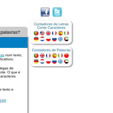
Contadores de Letras
Conte Caracteres
palavras?
Contadores de Palavras
ras
num texto,
icativos.
legas de
nte. O que é
caracteres
e texto e
 160