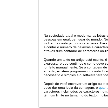
Na sociedade atual e moderna, as letras
pessoas em qualquer lugar do mundo. No 
incluem a contagem dos caracteres. Para 
e contar o número de palavras e caracte
através dum contador de caracteres on-li
Quando um texto ou artigo está escrito, 
expressar o que sentimos e como deve ser
for feito manualmente. Se a contagem de 
entanto, existem programas ou contadores
necessário é simples e o software fará t
Depois de você escrever um artigo ou tex
deve dar uma ideia da contagem, e
quant
caracteres inclui todos os caracteres nu
têm um limite no tamanho do texto, muitas