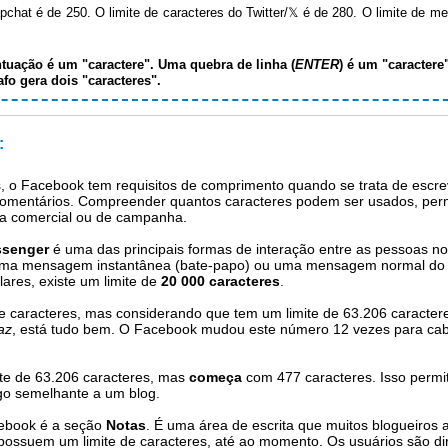
apchat é de 250. O limite de caracteres do Twitter/𝕏 é de 280. O limite de 
uação é um "caractere". Uma quebra de linha (
ENTER
) é um "caractere
o gera dois "caracteres".
:
s, o Facebook tem requisitos de comprimento quando se trata de escre
omentários. Compreender quantos caracteres podem ser usados, perm
a comercial ou de campanha.
ssenger
é uma das principais formas de interação entre as pessoas n
uma mensagem instantânea (bate-papo) ou uma mensagem normal do t
ares, existe um limite de
20 000 caracteres
.
de caracteres, mas considerando que tem um limite de 63.206 caracte
az
, está tudo bem. O Facebook mudou este número 12 vezes para cab
te de 63.206 caracteres, mas
começa
com 477 caracteres. Isso permi
go semelhante a um blog.
ebook é a seção
Notas
. É uma área de escrita que muitos blogueiros a
ossuem um limite de caracteres, até ao momento. Os usuários são di