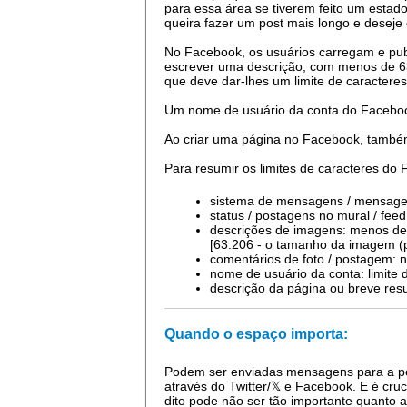
para essa área se tiverem feito um estad
queira fazer um post mais longo e desej
No Facebook, os usuários carregam e publ
escrever uma descrição, com menos de 63
que deve dar-lhes um limite de caractere
Um nome de usuário da conta do Facebook
Ao criar uma página no Facebook, também
Para resumir os limites de caracteres do
sistema de mensagens / mensagei
status / postagens no mural / fe
descrições de imagens: menos de
[63.206 - o tamanho da imagem (
comentários de foto / postagem: 
nome de usuário da conta: limite 
descrição da página ou breve resu
Quando o espaço importa:
Podem ser enviadas mensagens para a pe
através do Twitter/𝕏 e Facebook. E é cru
dito pode não ser tão importante quanto 