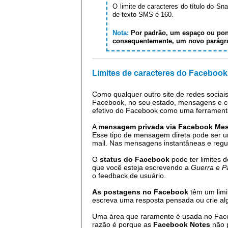
O limite de caracteres do título do Sn
de texto SMS é 160.
Nota:
Por padrão, um espaço ou pont
consequentemente, um novo parágraf
Limites de caracteres do Facebook
Como qualquer outro site de redes sociai
Facebook, no seu estado, mensagens e c
efetivo do Facebook como uma ferrament
A
mensagem privada via Facebook Me
Esse tipo de mensagem direta pode ser 
mail. Nas mensagens instantâneas e regul
O
status do Facebook
pode ter limites 
que você esteja escrevendo a
Guerra e P
o feedback de usuário.
As postagens no Facebook
têm um limi
escreva uma resposta pensada ou crie al
Uma área que raramente é usada no Fac
razão é porque as
Facebook Notes
não p