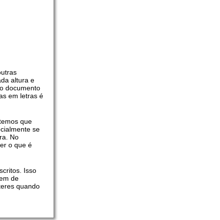
utras
da altura e
 no documento
as em letras é
temos que
ecialmente se
ra. No
er o que é
critos. Isso
gem de
cteres quando