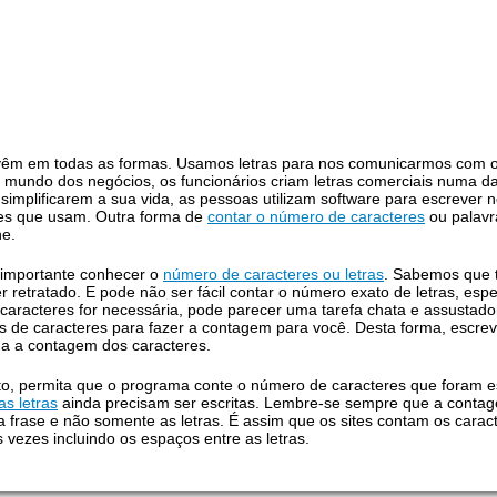
 vêm em todas as formas. Usamos letras para nos comunicarmos com o
mundo dos negócios, os funcionários criam letras comerciais numa da
simplificarem a sua vida, as pessoas utilizam software para escrever
res que usam. Outra forma de
contar o número de caracteres
ou palavr
ne.
é importante conhecer o
número de caracteres ou letras
. Sabemos que 
 retratado. E pode não ser fácil contar o número exato de letras, esp
caracteres for necessária, pode parecer uma tarefa chata e assustado
 de caracteres para fazer a contagem para você. Desta forma, escrev
oda a contagem dos caracteres.
to, permita que o programa conte o número de caracteres que foram es
as letras
ainda precisam ser escritas. Lembre-se sempre que a conta
ma frase e não somente as letras. É assim que os sites contam os cara
 vezes incluindo os espaços entre as letras.