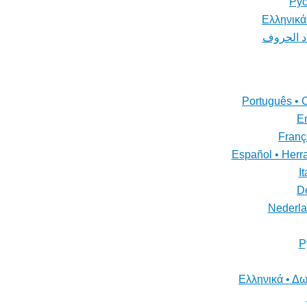
Рус
Ελληνικά
دد الحروف
Português • 
En
Franç
Español • Herr
I
De
Nederla
Р
Ελληνικά • Δω