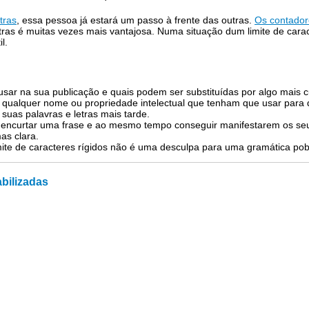
tras
, essa pessoa já estará um passo à frente das outras.
Os contador
ras é muitas vezes mais vantajosa. Numa situação dum limite de caracte
l.
sar na sua publicação e quais podem ser substituídas por algo mais c
e qualquer nome ou propriedade intelectual que tenham que usar para 
uas palavras e letras mais tarde.
 encurtar uma frase e ao mesmo tempo conseguir manifestarem os se
as clara.
mite de caracteres rígidos não é uma desculpa para uma gramática pob
abilizadas