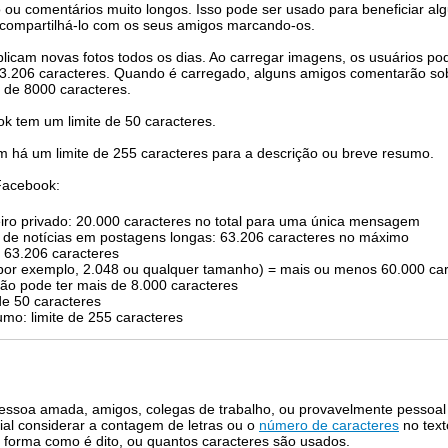
o ou comentários muito longos. Isso pode ser usado para beneficiar a
e compartilhá-lo com os seus amigos marcando-os.
icam novas fotos todos os dias. Ao carregar imagens, os usuários po
.206 caracteres. Quando é carregado, alguns amigos comentarão sob
s de 8000 caracteres.
 tem um limite de 50 caracteres.
 há um limite de 255 caracteres para a descrição ou breve resumo.
 Facebook:
ro privado: 20.000 caracteres no total para uma única mensagem
ed de notícias em postagens longas: 63.206 caracteres no máximo
 63.206 caracteres
por exemplo, 2.048 ou qualquer tamanho) = mais ou menos 60.000 car
não pode ter mais de 8.000 caracteres
de 50 caracteres
mo: limite de 255 caracteres
ssoa amada, amigos, colegas de trabalho, ou provavelmente pessoal
cial considerar a contagem de letras ou o
número de caracteres
no text
a forma como é dito, ou quantos caracteres são usados.