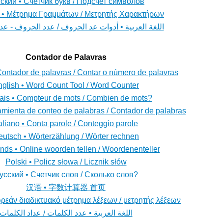
ский • Счетчик букв / Подсчет символов
 • Μέτρημα Γραμμάτων / Μετρητής Χαρακτήρων
اللغة العربية • أدوات عد الحروف / عدد الحروف - ع
Contador de Palavras
Contador de palavras / Contar o número de palavras
glish • Word Count Tool / Word Counter
ais • Compteur de mots / Combien de mots?
amienta de conteo de palabras / Contador de palabras
taliano • Conta parole / Conteggio parole
utsch • Wörterzählung / Wörter rechnen
nds • Online woorden tellen / Woordenenteller
Polski • Policz słowa / Licznik słów
усский • Счетчик слов / Сколько слов?
汉语 • 字数计算器 首页
ρεάν διαδικτυακό μέτρημα λέξεων / μετρητής λέξεων
اللغة العربية • عدد الكلمات / عداد الكلمات